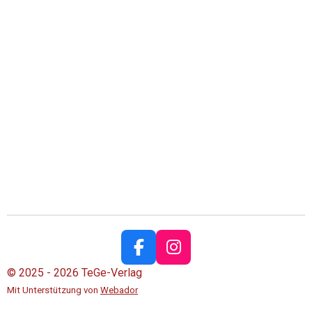
F
I
a
n
© 2025 - 2026 TeGe-Verlag
c
s
Mit Unterstützung von
Webador
e
t